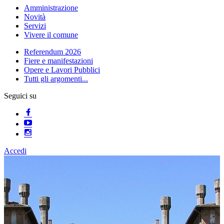
Amministrazione
Novità
Servizi
Vivere il comune
Referendum 2026
Fiere e manifestazioni
Opere e Lavori Pubblici
Tutti gli argomenti...
Seguici su
Accedi
Homepage