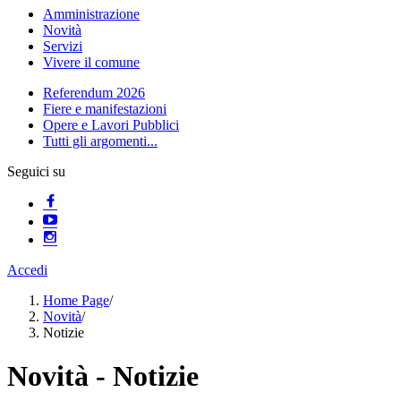
Amministrazione
Novità
Servizi
Vivere il comune
Referendum 2026
Fiere e manifestazioni
Opere e Lavori Pubblici
Tutti gli argomenti...
Seguici su
Accedi
Home Page
/
Novità
/
Notizie
Novità - Notizie