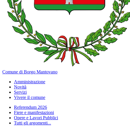
Comune di Borgo Mantovano
Amministrazione
Novità
Servizi
Vivere il comune
Referendum 2026
Fiere e manifestazioni
Opere e Lavori Pubblici
Tutti gli argomenti...